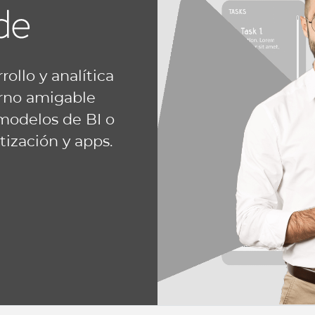
ollo y analítica
orno amigable
 modelos de BI o
tización y apps.