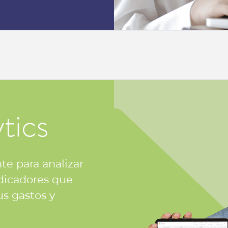
te para analizar
ndicadores que
us gastos y