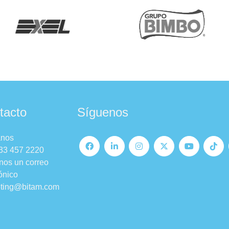
tacto
Síguenos
anos
33 457 2220
nos un correo
ónico
ting@bitam.com