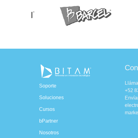
Con
Llám
Soporte
+52 8
Soluciones
Envía
electr
Cursos
marke
bPartner
Nosotros