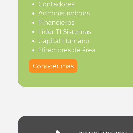
Contadores
Administradores
Financieros
Líder TI Sistemas
Capital Humano
Directores de área
Conocer más