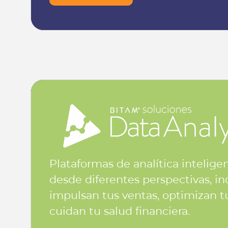
Plataformas de analítica inteligen
desde diferentes perspectivas, i
impulsan tus ventas, optimizan t
cuidan tu salud financiera.