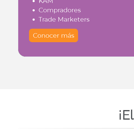
KAM
Compradores
Trade Marketers
Conocer más
¡E